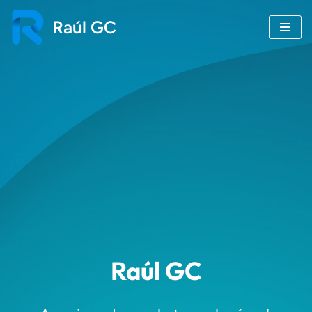
Raúl GC
Saltar
al
contenido
Raúl GC